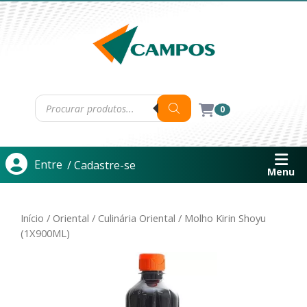
0
Entre
/ Cadastre-se
Menu
Início
/
Oriental
/
Culinária Oriental
/ Molho Kirin Shoyu
(1X900ML)