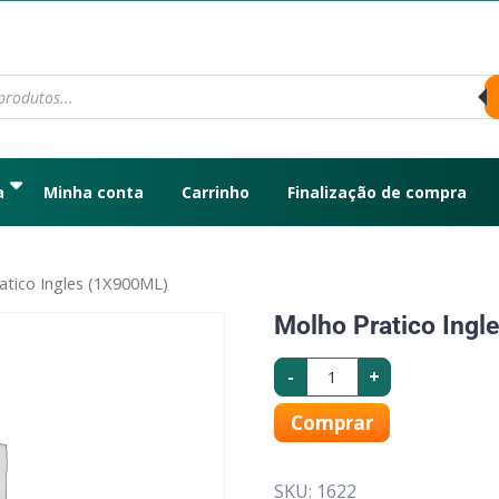
a
Minha conta
Carrinho
Finalização de compra
atico Ingles (1X900ML)
Molho Pratico Ingl
-
+
Comprar
SKU:
1622