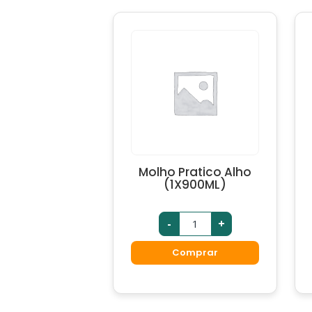
Molho Pratico Alho
(1X900ML)
-
+
Comprar