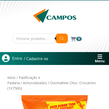
0
Entre
/ Cadastre-se
Menu
Início
/
Panificação e
Padaria
/
Achocolatados
/ Ovomaltine Choc. Crocantes
(1X750G)