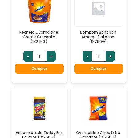
Recheio Ovomaltine
Bombom Bonobon
Creme Crocante
Amargo Pistache
(1X2,1KG)
(1X750G)
-
+
-
+
Comprar
Comprar
Achocolatado Toddy Em
Ovomaltine Choc Extra
Po Pote (1X750G)
Crocante (1X750G)