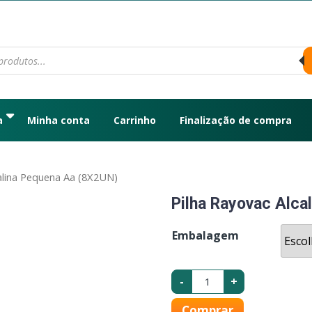
a
Minha conta
Carrinho
Finalização de compra
calina Pequena Aa (8X2UN)
Pilha Rayovac Alca
Embalagem
-
+
Comprar