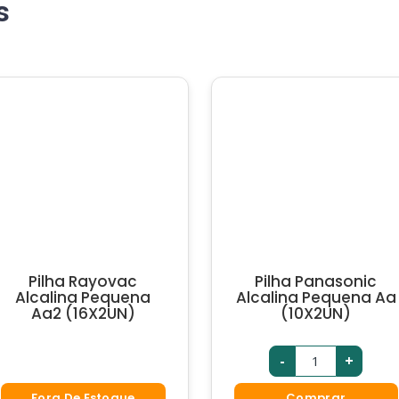
s
Pilha Rayovac
Pilha Panasonic
Alcalina Pequena
Alcalina Pequena Aa
Aa2 (16X2UN)
(10X2UN)
-
+
Fora De Estoque
Comprar