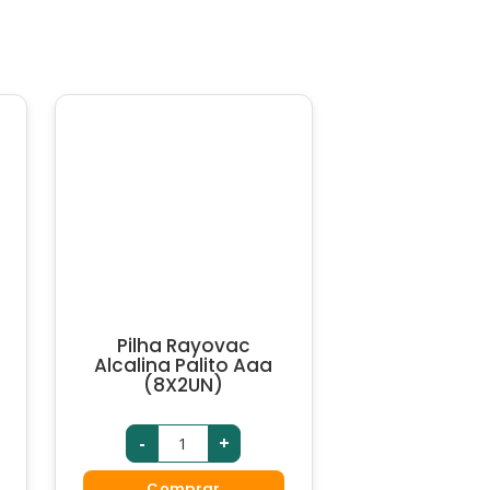
Pilha Rayovac
Alcalina Palito Aaa
(8X2UN)
-
+
Comprar