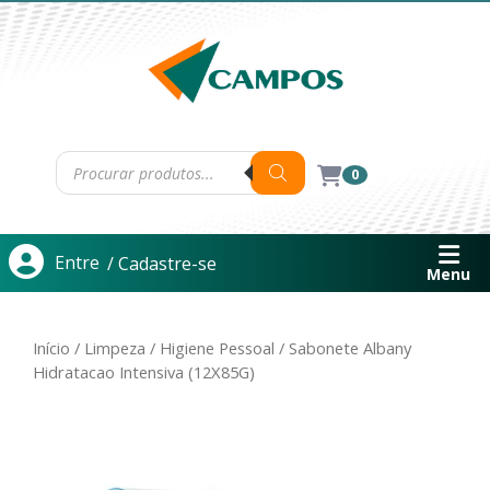
0
Entre
/ Cadastre-se
Menu
Início
/
Limpeza
/
Higiene Pessoal
/ Sabonete Albany
Hidratacao Intensiva (12X85G)