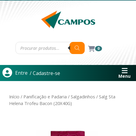
0
Entre
/ Cadastre-se
Menu
Início
/
Panificação e Padaria
/
Salgadinhos
/ Salg Sta
Helena Trofeu Bacon (20X40G)