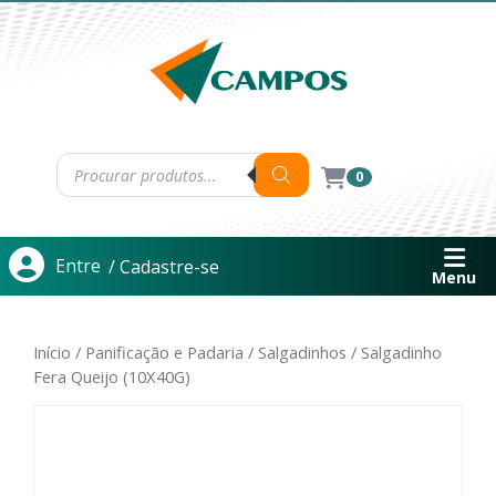
0
Entre
/ Cadastre-se
Menu
Início
/
Panificação e Padaria
/
Salgadinhos
/ Salgadinho
Fera Queijo (10X40G)