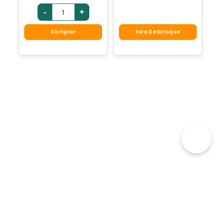
-
+
Comprar
Fora De Estoque