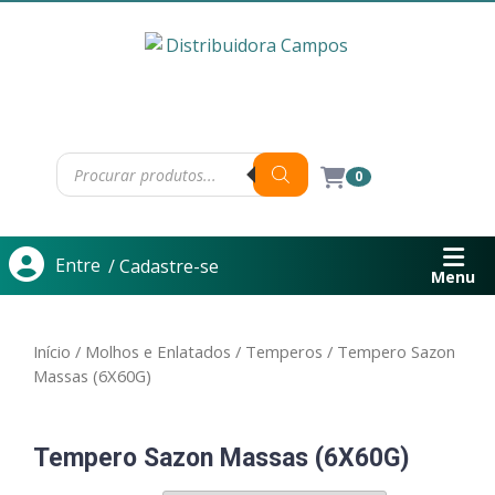
0
Entre
/ Cadastre-se
Menu
Início
/
Molhos e Enlatados
/
Temperos
/ Tempero Sazon
Massas (6X60G)
Tempero Sazon Massas (6X60G)