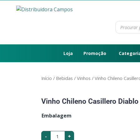
Loja
Promoção
Categori
Início
/
Bebidas
/
Vinhos
/ Vinho Chileno Casill
Vinho Chileno Casillero Diab
Embalagem
-
+