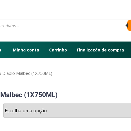
a
Minha conta
Carrinho
Finalização de compra
ero Diablo Malbec (1X750ML)
lo Malbec (1X750ML)