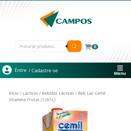
0
Entre
/ Cadastre-se
Menu
Início
/
Lácteos
/
Bebidas Lácteas
/ Beb Lac Cemil
Vitamina Frutas (12X1L)