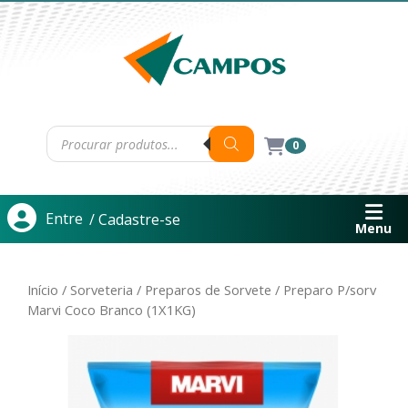
0
Entre
/ Cadastre-se
Menu
Início
/
Sorveteria
/
Preparos de Sorvete
/ Preparo P/sorv
Marvi Coco Branco (1X1KG)