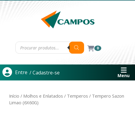
0
Entre
/ Cadastre-se
Menu
Início
/
Molhos e Enlatados
/
Temperos
/ Tempero Sazon
Limao (6X60G)